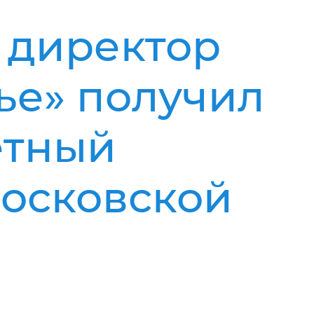
 директор
ье» получил
ётный
осковской