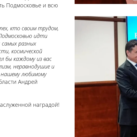
ть Подмосковье и всю
ех, кто своим трудом,
 Подмосковью идти
и самых разных
ти, космической
л бы каждому из вас
лизм, неравнодушие и
 нашему любимому
бласти Андрей
аслуженной наградой!