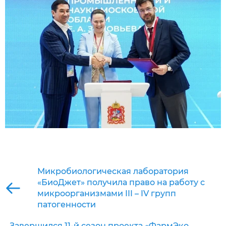
Микробиологическая лаборатория
«БиоДжет» получила право на работу с
микроорганизмами III – IV групп
патогенности
Завершился 11-й сезон проекта «ФармЭко