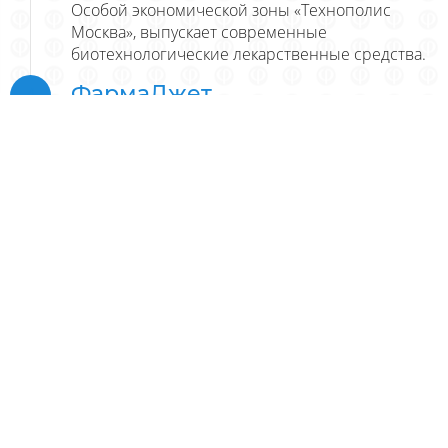
Особой экономической зоны «Технополис
Москва», выпускает современные
биотехнологические лекарственные средства.
ФармаДжет
Высокотехнологичное фармацевтическое
производство будет обеспечивать весь цикл
исследований, разработок и производства
фармпрепаратов, включая синтез активных
фармацевтических ингредиентов (субстанций).
Фратер
Предприятие производит по полному циклу
инновационные стерильные атравматичные
повязки на основе запатентованных
технологий.